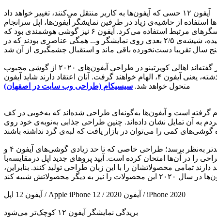
آیفون ۱۲ حسی که آیفون‌ها به کاربر منتقل می‌کنند، تغییر خواهد داد
 ایجادشده در طراحی آیفون‌های اپل را گوشی آیفون ۱۰ به‌شمار آورد. پس از سال‌ها استفاده از حاشیه‌ی زیاد در طرفین نمایشگر آیفون‌ها، اپل سرانجام
موبایلی را معرفی کرد که حاشیه‌ی کمی در اطراف آن دیده می‌شد و در بالای نمایشگر از بریدگی (ناچ) برای میزبانی از دوربین سلفی و حسگرهای مرتبط استفاده می‌کرد. آیفون ۶ نیز گوشی هوشمندی بود که
درمقایسه‌با آیفون‌های پیشین تغییرات عمده‌ای ازلحاظ طراحی به‌خود دید و در سال ۲۰۱۴، توجهات زیادی را جلب کرد. لبه‌ها و فریم خمیده، شیشه‌ی ۲/۵ بعدی روی نمایشگر و... همگی عناصری بودند که در
گزارش‌های اخیر سیسیکام نشان می‌دهند اپل قصد دارد باردیگر آیفون‌ها را در سال ۲۰۲۰ به‌شکل چشمگیری بازطراحی کند. تحلیلگران بازار گفته‌اند اهالی کوپرتینو در طراحی آیفون‌های ۲۰۲۰ از گوشی محبوب
سال‌های گذشته، یعنی آیفون ۴، الهام‌ خواهند گرفت. آنان اعتقاد دارند شاید آیفون X توانسته باشد ظاهر آیفون‌های اپل را برای همیشه تغییر دهد؛ اما از آیفون ۱۲ به‌بعد، حسی که آیفون‌ها به کاربر منتقل می‌کنند،
متحول خواهد شد.
سیسیکام (طراحی وب سایت در اصفهان)
احی با هدف خاصی انجام گرفته است و آیفون‌ها به‌گونه‌ای طراحی شده‌اند که به‌خوبی در کف
م به آن تمایل نشان داده‌اند. چنین طراحی جذابی به‌نوبه‌ی خود روی
علاوه‌براین، گفته‌ می‌شود اپل در آیفون ۱۲ قصد دارد با لبه‌های خمیده تا حد زیادی خداحافظی کند تا ازلحاظ ظاهری، تراشیده‌تر و جعبه‌مانند‌تر به‌نظر برسد؛ طراحی خاصی که تا حد زیادی گوشی‌‌های آیفون ۴ و
طراحی را در آن‌ها امتحان کرده است. آیپد پروهای جدید اپل در‌مقایسه‌با
ارند تمامی محصولاتشان را با این زبان طراحی تولید کنند. بنابراین،
آیفون 12 اپل / Apple iPhone 12 / آیفون 2020 / iPhone 2020
بریدگی نمایشگر آیفون ۱۲ کوچک‌تر می‌شود