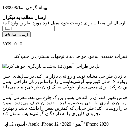
بهنام گرجی
|
1398/08/14
ارسال مطلب به دیگران
3099
|
0
|
0
بان طراحی مشابه تولید و روانه‌ی بازار می‌کند. در سال‌های اخیر،
اهالی کوپرتینو گوشی‌هایشان را براساس زبان طراحی آیفون X ساخته‌اند که ازنظر بسیاری از کارشناسان، حس خوبی به کاربر منتقل می‌کند. البته فراموش نکنید هنوزهم شمار درخورتوجهی از مردم از رویکرد
آن را اتفاقی بسیار بزرگ جلوه می‌دهد. معرفی آیفون X را به‌خاطر آورید.
رد و جدید آن حرف می‌زدند. آیفون X نخستین گوشی اپل بود که دکمه‌ی فیزیکی هوم در آن حذف شد و ژست‌های
را رونمایی کند؛ طراحی‌ای که کمترین نقص را داشته باشد و بهترین
تجربه‌ی کاربری را به دارندگان گوشی‌هایش منتقل کند.
آیفون 12 اپل / Apple iPhone 12 / آیفون 2020 / iPhone 2020