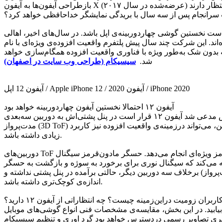
بازطراحی آیفون‌ها به آیفون X (عرضه‌شده در سال ۲۰۱۷)‌ برمی‌گردد. چرخه‌ی زمانی سه‌ساله‌ی مذکور در سال ۲۰۲۰ به‌پایان می‌رسد. بسیاری از کارشناسان با استناد به همین چرخه‌ی سه‌ساله، انتظار دارند
ی‌گویند اپل قصد دارد در سال آینده، تعداد دوربین گوشی‌هایش را افزایش دهد. درواقع، گفته می‌شود آیفون ۱۲ قرار است نخستین گوشی چهاردوربینه‌ی اپل باشد. در سال‌های اخیر، اهالی
م واقعیت افزوده‌ی ویژه‌ای با نام ARKit را دردسترس توسعه‌دهندگان قرار داد تا اپلیکیشن‌هایی برای
 بدون شک به‌طور ویژه با فناوری واقعیت افزوده همگام‌سازی خواهد
شد.
سیسیکام (طراحی وب سایت در اصفهان)
آیفون 12 اپل / Apple iPhone 12 / آیفون 2020 / iPhone 2020
آیفون ۱۲ احتمالا نخستین آیفون چهاردوربینه خواهد بود
اپل در دوربین گوشی‌های هوشمندش نیز از واقعیت افزوده استفاده‌ی زیادی می‌کند. مینگ چی‌کو، از تحلیلگران شناخته‌شده‌ی اپل، مدتی پیش مدعی شد آیفون ۱۲ قرار است در پنل پشتی‌اش به دوربین سه‌بعدی
مدت‌پرواز (3D ToF) مجهز شود. دوربین مدت‌پرواز در‌مقایسه‌با دوربین‌های معمولی توانایی بسیار بیشتر و دقیق‌تری درزمینه‌ی تشخیص عمق تصاویر دارد؛ بنابراین، می‌تواند درزمینه‌ی واقعیت افزوده نیز کاربرد
زیادی داشته باشد.
دوربین‌های ToF برای نقشه‌برداریِ فوری از محیط اطراف از نور مادون‌قرمز استفاده می‌کند. دوربین اشاره‌شده این کار را در همکاری با حسگر مادون‌قرمز ویژه‌ای انجام می‌دهد. حسگر مادون‌قرمز سیگنال
 می‌کند که سیگنال نوری برای برخورد به سوژه و بازگشت به حسگر
ی از عمق تصاویر به‌دست بیاید. احتمال می‌دهیم دوربین چهارم آیفون ۱۲ (همان دوربین مدت‌پرواز) برخلاف سه دوربین دیگر، حالتی برآمده در پنل پشتی نداشته و
اندازه‌ی کوچک‌تری داشته باشد.
ربران زومیت دراین‌زمینه چیست؟ چه انتظاراتی از آیفون ۱۲ دارید؟
بیابید. در این بخش، مقایسه‌ی مشخصات فنی انواع گوشی‌های موبایل
الری تصاویر رسمی دردسترس خواهد بود گرد اوری و تنظیم سیسیکام